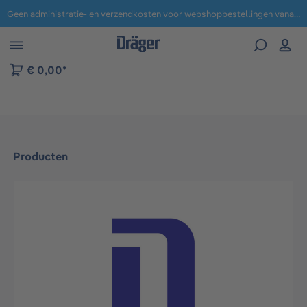
Geen administratie- en verzendkosten voor webshopbestellingen vanaf € 100,-.
 naar navigatie B2B-platform
€ 0,00*
Producten
Afbeeldingengalerij overslaan