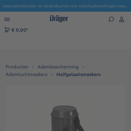
Geen administratie- en verzendkosten voor webshopbestellingen vanaf € 100,-.
 naar navigatie B2B-platform
€ 0,00*
Producten
Adembescherming
Ademluchtmaskers
Halfgelaatsmaskers
Afbeeldingengalerij overslaan