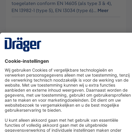
toegelaten conform EN 14605 (als type 3 & 4),
EN 13982-1 (type 5), EN 13034 (type 6)…
Meer
Technology
for Life
Dräger klantenservice
Over Dräger
Bestellen in onze webshop
Community