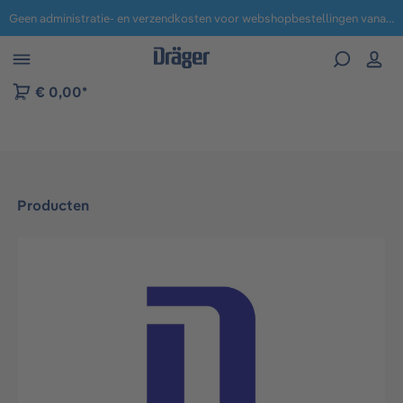
Geen administratie- en verzendkosten voor webshopbestellingen vanaf € 100,-.
 naar navigatie B2B-platform
€ 0,00*
Producten
Afbeeldingengalerij overslaan