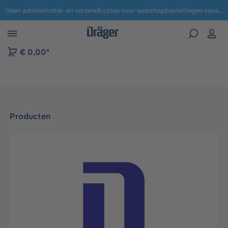
Geen administratie- en verzendkosten voor webshopbestellingen vanaf € 100,-.
 naar navigatie B2B-platform
€ 0,00*
Producten
Afbeeldingengalerij overslaan