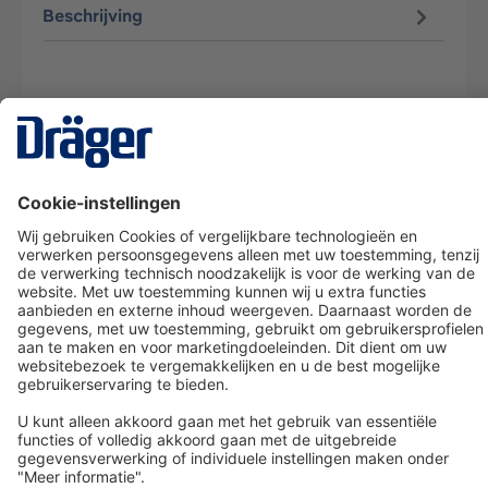
Beschrijving
Technology
for Life
Dräger klantenservice
Over Dräger
Bestellen in onze webshop
Community