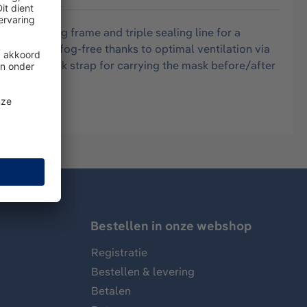
uble sealing frame and triple sealing line for a
carbonate - fog-free thanks to optimal ventilation via
onder - neck strap for carrying the mask before/after
Bestellen in onze webshop
Registratie
Bestellen & levering
Betalen