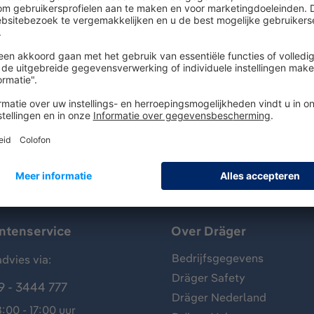
mask body in size L made of skin friendly, durable EPDM - do
t harness - large visor made of impact and heat resistant poly
ission by Kapton speech diaphragm - equipped with a transp
antenservice
Over Dräger
Bedrijfsgegevens
dvies via:
Dräger Safety
9 - 3444 777
Dräger Nederland
:00 - 17:00 uur