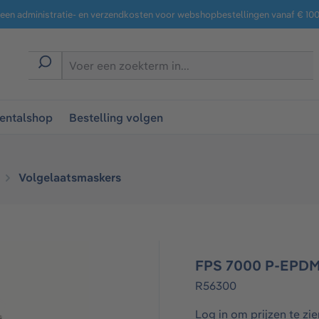
een administratie- en verzendkosten voor webshopbestellingen vanaf € 100,
entalshop
Bestelling volgen
Volgelaatsmaskers​
FPS 7000 P-EPD
R56300
Log in om prijzen te zie