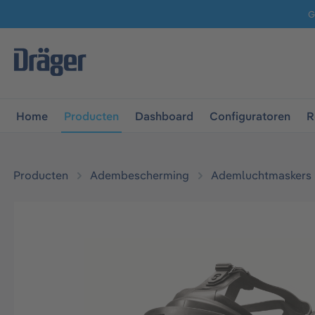
G
 naar de hoofdnavigatie
Ga naar navigatie B2B-platform
Home
Producten
Dashboard
Configuratoren
R
Producten
Adembescherming
Ademluchtmaskers
Afbeeldingengalerij overslaan