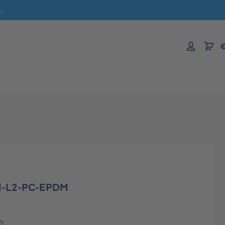
-.
€
M-L2-PC-EPDM
n