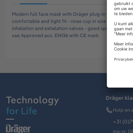
Modern full face mask with Dräger plug-in connector - 
comfortable and tight fit - nose cup in size 2 - 5-poin
inhalation and exhalation valves - good speech transm
use Approved acc. EN136 with CE mark
Technology
Dräger kl
for Life
Hulp en a
+31 (0)7
ma-vr, 08