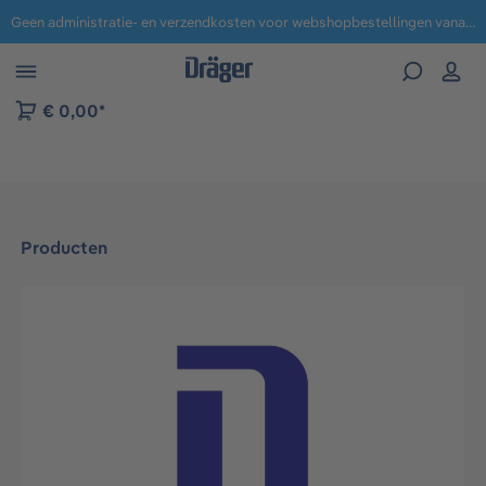
Geen administratie- en verzendkosten voor webshopbestellingen vanaf € 100,-.
 naar navigatie B2B-platform
€ 0,00*
Producten
Afbeeldingengalerij overslaan