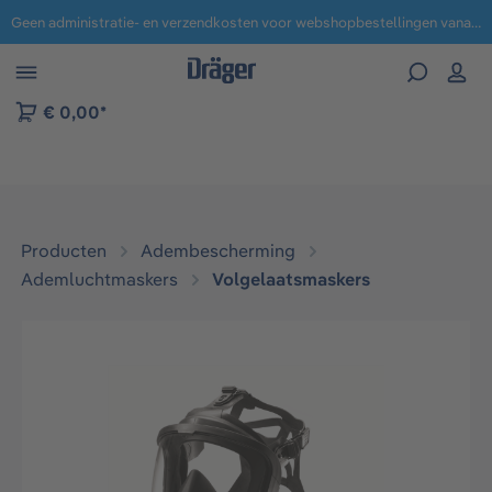
Geen administratie- en verzendkosten voor webshopbestellingen vanaf € 100,-.
 naar navigatie B2B-platform
€ 0,00*
Producten
Adembescherming
Ademluchtmaskers
Volgelaatsmaskers​
Afbeeldingengalerij overslaan