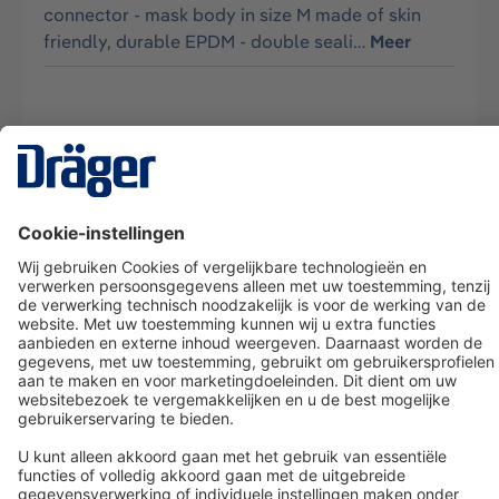
connector - mask body in size M made of skin
friendly, durable EPDM - double seali…
Meer
Technology
for Life
Dräger klantenservice
Over Dräger
Bestellen in onze webshop
Community