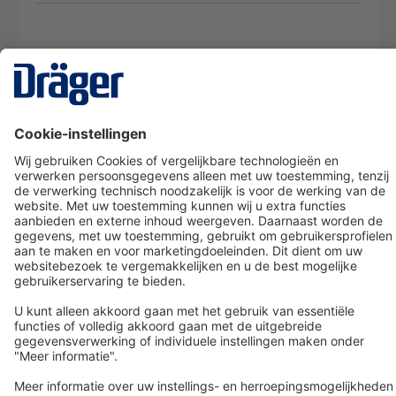
Technology
for Life
Dräger klantenservice
Over Dräger
Bestellen in onze webshop
Community