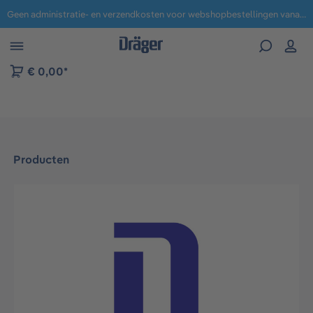
Geen administratie- en verzendkosten voor webshopbestellingen vanaf € 100,-.
 naar navigatie B2B-platform
€ 0,00*
Producten
Afbeeldingengalerij overslaan