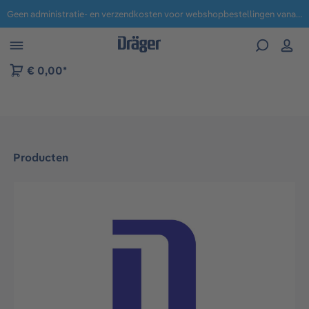
Geen administratie- en verzendkosten voor webshopbestellingen vanaf € 100,-.
 naar navigatie B2B-platform
€ 0,00*
Producten
Afbeeldingengalerij overslaan