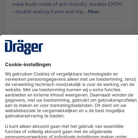
mask body made of skin friendly, durable EPDM
- double sealing frame and trip…
Meer
Technology
for Life
Dräger klantenservice
Over Dräger
Bestellen in onze webshop
Community