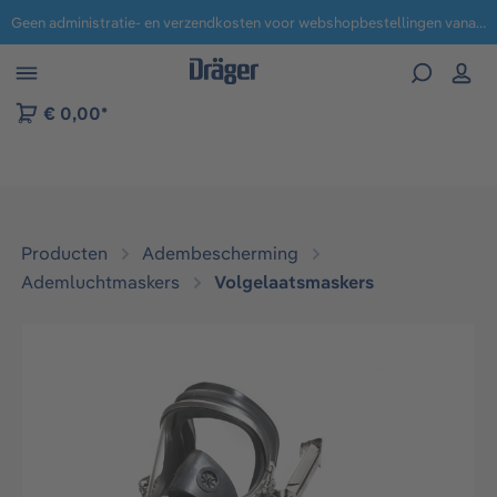
Geen administratie- en verzendkosten voor webshopbestellingen vanaf € 100,-.
 naar navigatie B2B-platform
€ 0,00*
Producten
Adembescherming
Ademluchtmaskers
Volgelaatsmaskers​
Afbeeldingengalerij overslaan