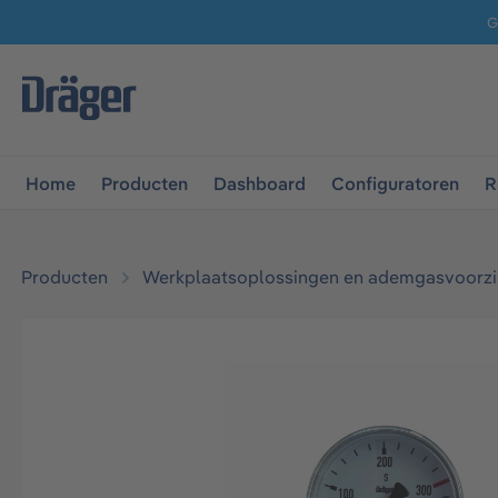
G
 naar de hoofdnavigatie
Ga naar navigatie B2B-platform
Home
Producten
Dashboard
Configuratoren
R
Producten
Werkplaatsoplossingen en ademgasvoorzi
Afbeeldingengalerij overslaan