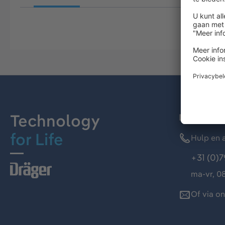
Technology
Dräger kl
for Life
Hulp en a
+31 (0)7
ma-vr, 08
Of via o