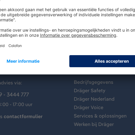
antenservice
Over Dräger
Bedrijfsgegevens
dvies via:
Dräger Safety
9 - 3444 777
Dräger Nederland
:00 - 17:00 uur
Dräger Voice
Services & oplossingen
ns
contactformulier
Werken bij Dräger