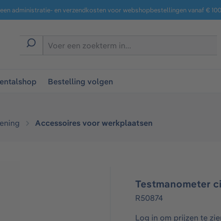
een administratie- en verzendkosten voor webshopbestellingen vanaf € 100,
entalshop
Bestelling volgen
ening
Accessoires voor werkplaatsen
Testmanometer ci
R50874
Log in om prijzen te zie