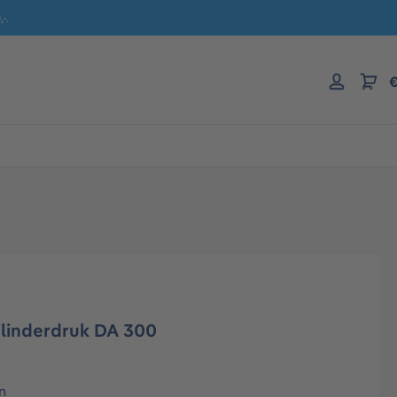
-.
€
linderdruk DA 300
n