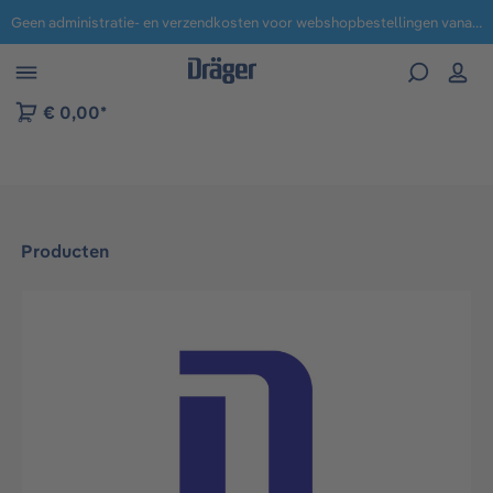
Geen administratie- en verzendkosten voor webshopbestellingen vanaf € 100,-.
 naar navigatie B2B-platform
€ 0,00*
Producten
Afbeeldingengalerij overslaan