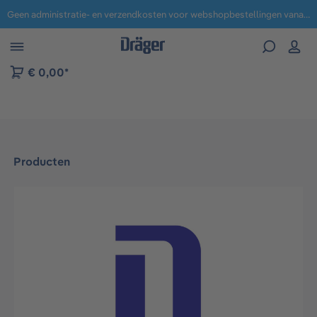
Geen administratie- en verzendkosten voor webshopbestellingen vanaf € 100,-.
 naar navigatie B2B-platform
€ 0,00*
Producten
Afbeeldingengalerij overslaan