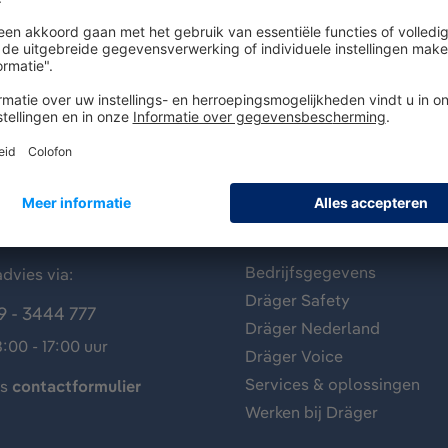
antenservice
Over Dräger
Bedrijfsgegevens
dvies via:
Dräger Safety
9 - 3444 777
Dräger Nederland
:00 - 17:00 uur
Dräger Voice
Services & oplossingen
ns
contactformulier
Werken bij Dräger