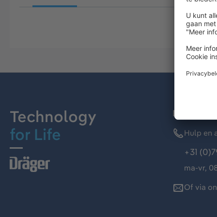
Technology
Dräger kl
for Life
Hulp en a
+31 (0)7
ma-vr, 08
Of via o