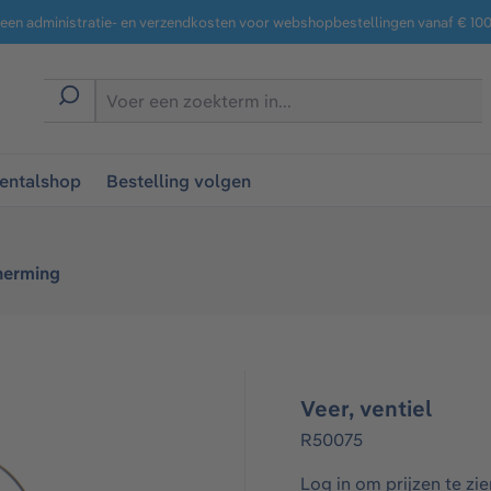
een administratie- en verzendkosten voor webshopbestellingen vanaf € 100,
entalshop
Bestelling volgen
erming​
Veer, ventiel
R50075
Log in om prijzen te zie