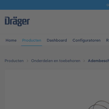
G
 naar de hoofdnavigatie
Ga naar navigatie B2B-platform
Home
Producten
Dashboard
Configuratoren
R
Producten
Onderdelen en toebehoren
Adembesch
Afbeeldingengalerij overslaan