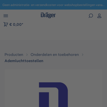
Geen administratie- en verzendkosten voor webshopbestellingen vanaf € 100,-.
 naar navigatie B2B-platform
€ 0,00*
Producten
Onderdelen en toebehoren
Ademluchttoestellen
Afbeeldingengalerij overslaan