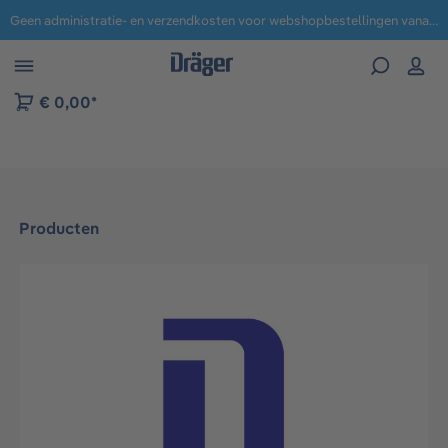
Geen administratie- en verzendkosten voor webshopbestellingen vanaf € 100,-.
 naar navigatie B2B-platform
€ 0,00*
Producten
Afbeeldingengalerij overslaan