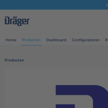
G
 naar de hoofdnavigatie
Ga naar navigatie B2B-platform
Home
Producten
Dashboard
Configuratoren
R
Producten
Afbeeldingengalerij overslaan