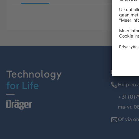
Technology
Dräger kl
for Life
Hulp en a
+31 (0)7
ma-vr, 08
Of via o