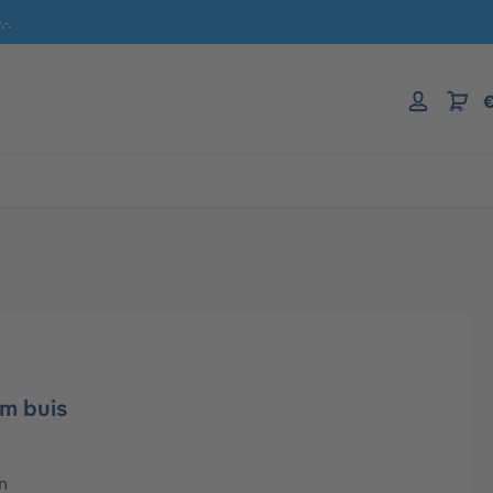
-.
€
m buis
n