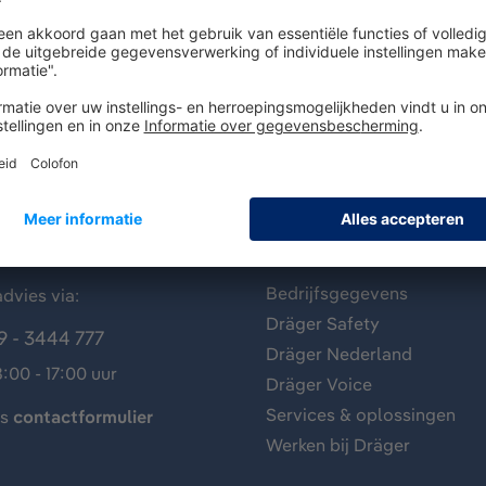
antenservice
Over Dräger
Bedrijfsgegevens
dvies via:
Dräger Safety
9 - 3444 777
Dräger Nederland
:00 - 17:00 uur
Dräger Voice
Services & oplossingen
ns
contactformulier
Werken bij Dräger