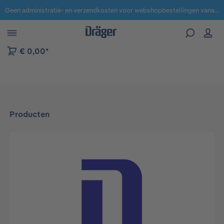
Geen administratie- en verzendkosten voor webshopbestellingen vanaf € 100,-.
 naar navigatie B2B-platform
€ 0,00*
Producten
Afbeeldingengalerij overslaan