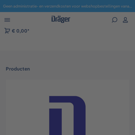
Geen administratie- en verzendkosten voor webshopbestellingen vanaf € 100,-.
 naar navigatie B2B-platform
€ 0,00*
Producten
Afbeeldingengalerij overslaan