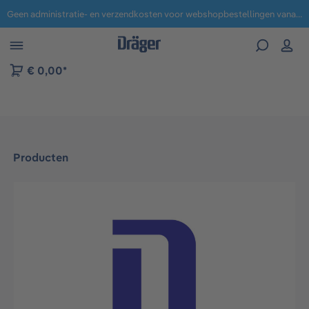
Geen administratie- en verzendkosten voor webshopbestellingen vanaf € 100,-.
 naar navigatie B2B-platform
€ 0,00*
Producten
Afbeeldingengalerij overslaan