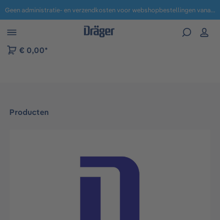
Geen administratie- en verzendkosten voor webshopbestellingen vanaf € 100,-.
 naar navigatie B2B-platform
€ 0,00*
Producten
Afbeeldingengalerij overslaan