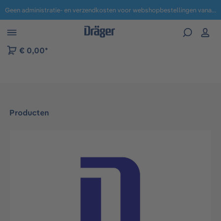
Geen administratie- en verzendkosten voor webshopbestellingen vanaf € 100,-.
 naar navigatie B2B-platform
€ 0,00*
Producten
Afbeeldingengalerij overslaan