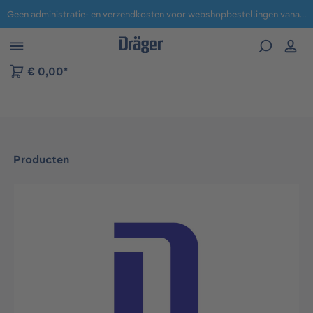
Geen administratie- en verzendkosten voor webshopbestellingen vanaf € 100,-.
 naar navigatie B2B-platform
€ 0,00*
Producten
Afbeeldingengalerij overslaan