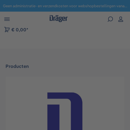
Geen administratie- en verzendkosten voor webshopbestellingen vanaf € 100,-.
 naar navigatie B2B-platform
€ 0,00*
Producten
Afbeeldingengalerij overslaan