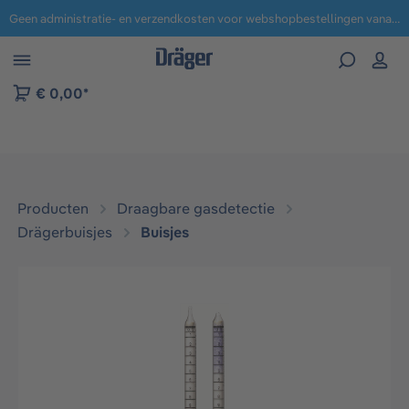
Geen administratie- en verzendkosten voor webshopbestellingen vanaf € 100,-.
 naar navigatie B2B-platform
€ 0,00*
Producten
Draagbare gasdetectie
Drägerbuisjes
Buisjes
Afbeeldingengalerij overslaan