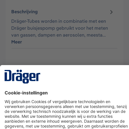
Beschrijving
Dräger-Tubes worden in combinatie met een
Dräger buisjespomp gebruikt voor het meten
van gassen, dampen en aerosolen, meesta…
Meer
Technology
for Life
Dräger klantenservice
Over Dräger