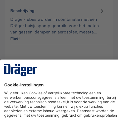
Beschrijving
Dräger-Tubes worden in combinatie met een
Dräger buisjespomp gebruikt voor het meten
van gassen, dampen en aerosolen, meesta…
Meer
Technology
for Life
Dräger klantenservice
Over Dräger