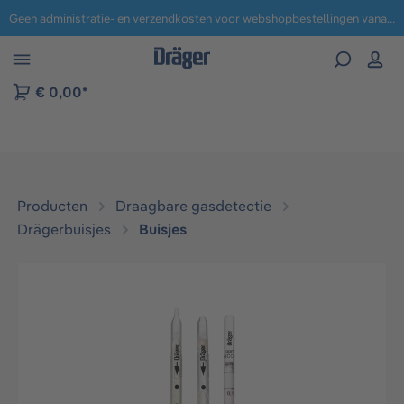
Geen administratie- en verzendkosten voor webshopbestellingen vanaf € 100,-.
 naar navigatie B2B-platform
€ 0,00*
Producten
Draagbare gasdetectie
Drägerbuisjes
Buisjes
Afbeeldingengalerij overslaan