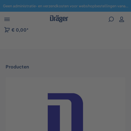
Geen administratie- en verzendkosten voor webshopbestellingen vanaf € 100,-.
 naar navigatie B2B-platform
€ 0,00*
Producten
Afbeeldingengalerij overslaan