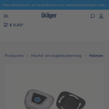
Geen administratie- en verzendkosten voor webshopbestellingen vanaf € 100,-.
 naar navigatie B2B-platform
€ 0,00*
Producten
Hoofd- en oogbescherming
Helmen
Afbeeldingengalerij overslaan