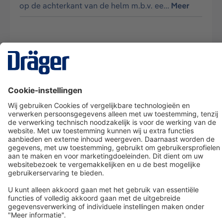
op de achterkant van de helm m.b.v. ee…
Meer
Technology
for Life
Dräger klantenservice
Over Dräger
Bestellen in onze webshop
Community