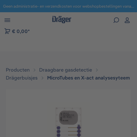
Geen administratie- en verzendkosten voor webshopbestellingen vanaf € 100,-.
 naar navigatie B2B-platform
€ 0,00*
Producten
Draagbare gasdetectie
Drägerbuisjes
MicroTubes en X-act analysesyteem​
Afbeeldingengalerij overslaan