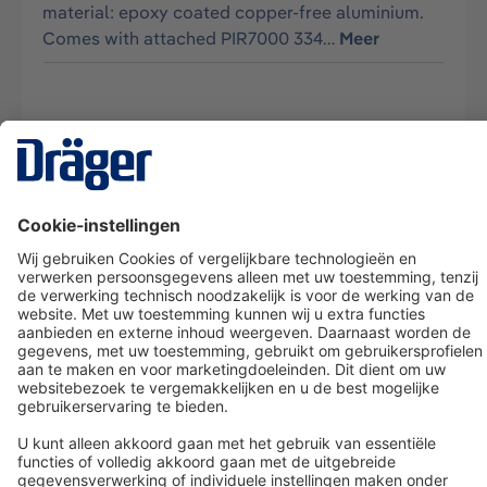
material: epoxy coated copper-free aluminium.
Comes with attached PIR7000 334…
Meer
Technology
for Life
Dräger klantenservice
Over Dräger
Bestellen in onze webshop
Community