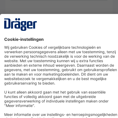
Technology
for Life
Dräger klantenservice
Over Dräger
Bestellen in onze webshop
Community