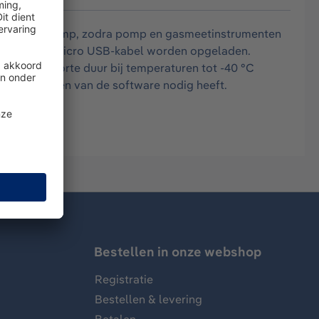
5600. De pomp, zodra pomp en gasmeetinstrumenten
pomp kan per micro USB-kabel worden opgeladen.
en is voor korte duur bij temperaturen tot -40 °C
j het updaten van de software nodig heeft.
Bestellen in onze webshop
Registratie
Bestellen & levering