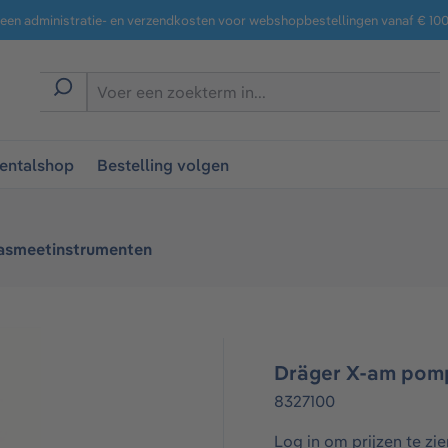
een administratie- en verzendkosten voor webshopbestellingen vanaf € 100,
entalshop
Bestelling volgen
asmeetinstrumenten
Dräger X-am pom
8327100
Log in om prijzen te zie