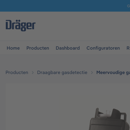
G
 naar de hoofdnavigatie
Ga naar navigatie B2B-platform
Home
Producten
Dashboard
Configuratoren
R
Producten
Draagbare gasdetectie
Meervoudige g
Afbeeldingengalerij overslaan