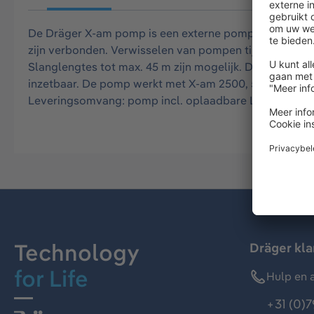
De Dräger X-am pomp is een externe pomp voor de d
zijn verbonden. Verwisselen van pompen tijdens diffu
Slanglengtes tot max. 45 m zijn mogelijk. De pomp is st
inzetbaar. De pomp werkt met X-am 2500, 5000 en 5600 
Leveringsomvang: pomp incl. oplaadbare Li-Ion-accu, U
Technology
Dräger kl
for Life
Hulp en a
+31 (0)7