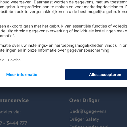
raagbare gasmeetinstrumenten Dräger X-am 2500, 5000 en 
siebedrijf is snel en eenvoudig mogelijk. De Dräger X-am 
of- en waterdicht (IP67), heeft een Ex toelating voor zone 0 
vanaf firmware 7.1. Neem contact met ons op, als u hulp bi
SB-kabel, stof- & waterfilter
antenservice
Over Dräger
Bedrijfsgegevens
dvies via:
Dräger Safety
9 - 3444 777