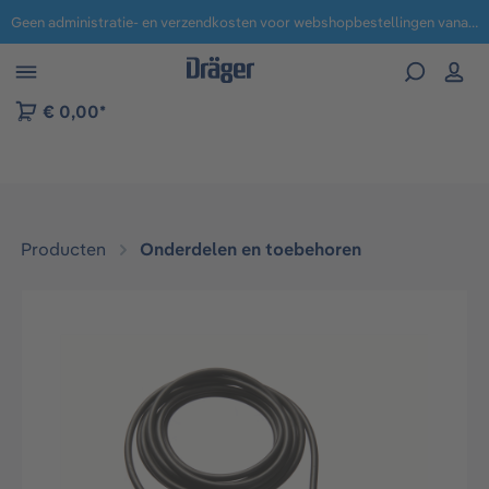
Geen administratie- en verzendkosten voor webshopbestellingen vanaf € 100,-.
 naar navigatie B2B-platform
€ 0,00*
Producten
Onderdelen en toebehoren
Afbeeldingengalerij overslaan