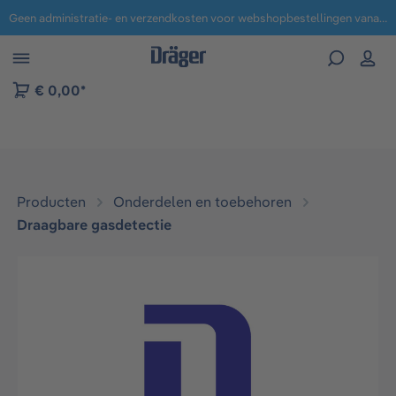
Geen administratie- en verzendkosten voor webshopbestellingen vanaf € 100,-.
 naar navigatie B2B-platform
€ 0,00*
Producten
Onderdelen en toebehoren
Draagbare gasdetectie
Afbeeldingengalerij overslaan