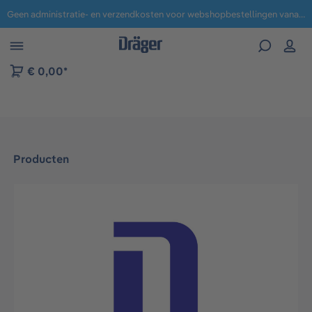
Geen administratie- en verzendkosten voor webshopbestellingen vanaf € 100,-.
 naar navigatie B2B-platform
€ 0,00*
Producten
Afbeeldingengalerij overslaan