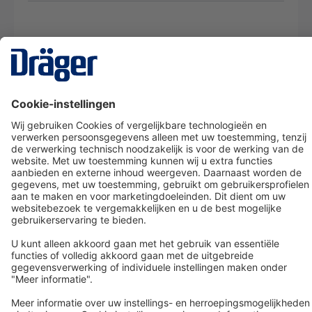
Technology
for Life
Dräger klantenservice
Over Dräger
Bestellen in onze webshop
Community