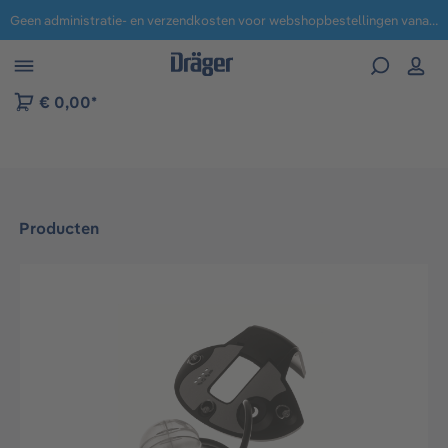
Geen administratie- en verzendkosten voor webshopbestellingen vanaf € 100,-.
 naar navigatie B2B-platform
€ 0,00*
Producten
Afbeeldingengalerij overslaan