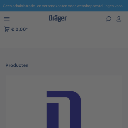
Geen administratie- en verzendkosten voor webshopbestellingen vanaf € 100,-.
 naar navigatie B2B-platform
€ 0,00*
Producten
Afbeeldingengalerij overslaan