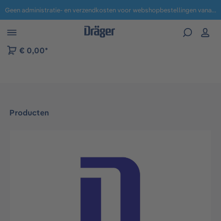
Geen administratie- en verzendkosten voor webshopbestellingen vanaf € 100,-.
 naar navigatie B2B-platform
€ 0,00*
Producten
Afbeeldingengalerij overslaan