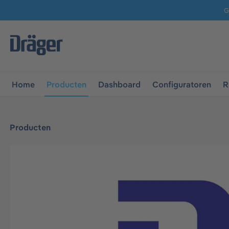
G
 naar de hoofdnavigatie
Ga naar navigatie B2B-platform
Home
Producten
Dashboard
Configuratoren
R
Producten
Afbeeldingengalerij overslaan