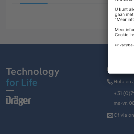
Technology
Dräger kl
for Life
Hulp en a
+31 (0)7
ma-vr, 08
Of via o