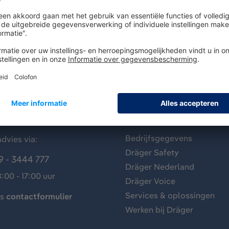
antenservice
Over Dräger
Bedrijfsgegevens
dvies via:
Dräger Safety
9 - 3444 777
Dräger Nederland
:00 - 17:00 uur
Dräger Voice
Services & oplossingen
ns
contactformulier
Werken bij Dräger