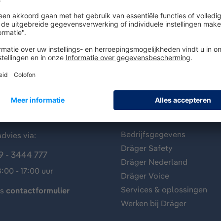
antenservice
Over Dräger
Bedrijfsgegevens
dvies via:
Dräger Safety
9 - 3444 777
Dräger Nederland
:00 - 17:00 uur
Dräger Voice
Services & oplossingen
ns
contactformulier
Werken bij Dräger