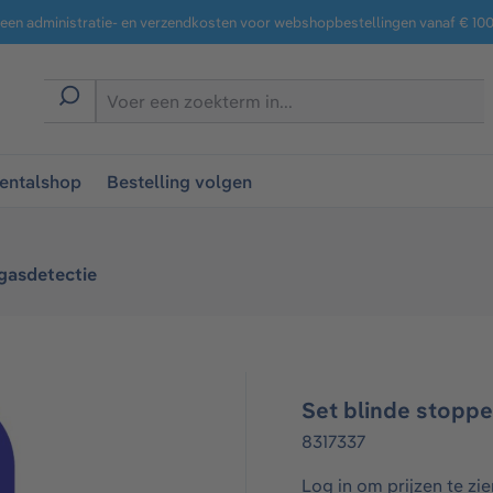
een administratie- en verzendkosten voor webshopbestellingen vanaf € 100,
entalshop
Bestelling volgen
gasdetectie
Set blinde stoppe
8317337
Log in om prijzen te zie