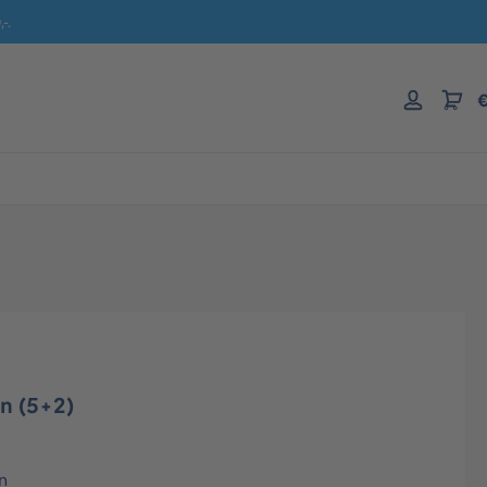
-.
€
n (5+2)
n