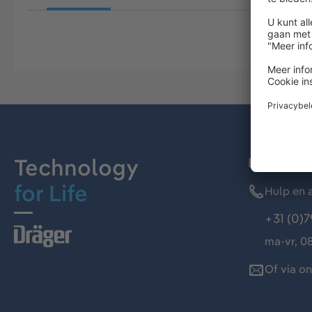
Technology
Dräger kl
for Life
Hulp en a
+31 (0)7
ma-vr, 08
Of via o