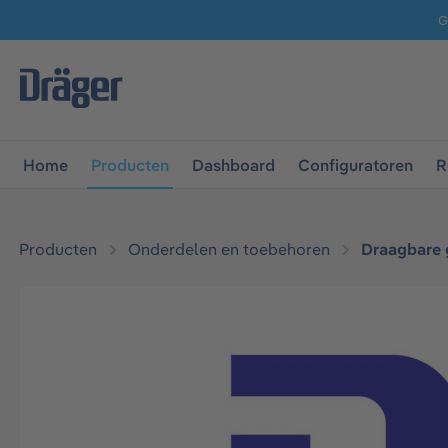
G
 naar de hoofdnavigatie
Ga naar navigatie B2B-platform
Home
Producten
Dashboard
Configuratoren
R
Producten
Onderdelen en toebehoren
Draagbare 
Afbeeldingengalerij overslaan