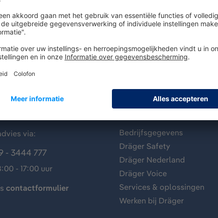
antenservice
Over Dräger
Bedrijfsgegevens
dvies via:
Dräger Safety
9 - 3444 777
Dräger Nederland
:00 - 17:00 uur
Dräger Voice
Services & oplossingen
ns
contactformulier
Werken bij Dräger