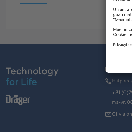
Technology
Dräger kl
for Life
Hulp en a
+31 (0)7
ma-vr, 08
Of via o