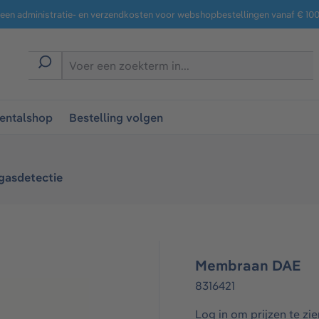
een administratie- en verzendkosten voor webshopbestellingen vanaf € 100,
entalshop
Bestelling volgen
gasdetectie
Membraan DAE
8316421
Log in om prijzen te zie