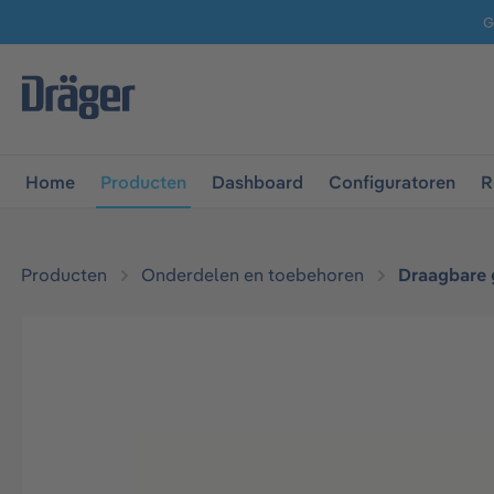
G
 naar de hoofdnavigatie
Ga naar navigatie B2B-platform
Home
Producten
Dashboard
Configuratoren
R
Producten
Onderdelen en toebehoren
Draagbare 
Afbeeldingengalerij overslaan