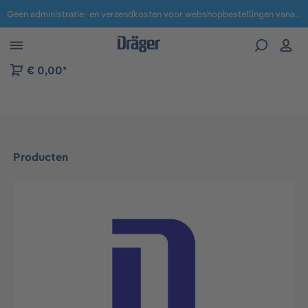
Geen administratie- en verzendkosten voor webshopbestellingen vanaf € 100,-.
 naar navigatie B2B-platform
€ 0,00*
Producten
Afbeeldingengalerij overslaan