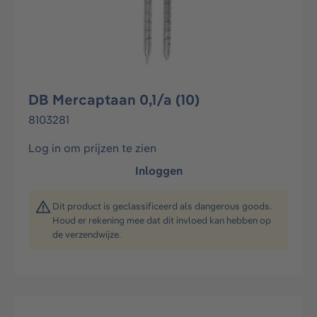
DB Mercaptaan 0,1/a (10)
8103281
Log in om prijzen te zien
Inloggen
Dit product is geclassificeerd als dangerous goods.
Houd er rekening mee dat dit invloed kan hebben op
de verzendwijze.