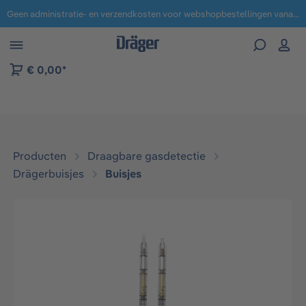
Geen administratie- en verzendkosten voor webshopbestellingen vanaf € 100,-.
 naar navigatie B2B-platform
€ 0,00*
Producten
Draagbare gasdetectie
Drägerbuisjes
Buisjes
Afbeeldingengalerij overslaan