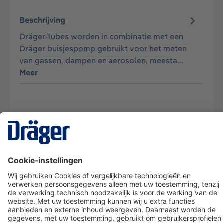
Beschrijving
Dräger-Tubes worden in combinatie met een
Dräger buisjespomp gebruikt voor het meten
van gassen, dampen en aerosolen, meesta…
Meer
Technology
for Life
Dräger klantenservice
Over Dräger