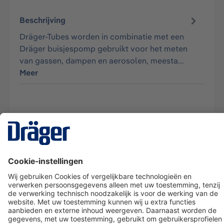
Beschrijving
Dräger-Tubes worden in combinatie met een
Dräger buisjespomp gebruikt voor het meten
van gassen, dampen en aerosolen, meesta…
Meer
Technology
for Life
Dräger klantenservice
Over Dräger