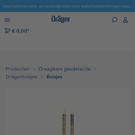
Geen administratie- en verzendkosten voor webshopbestellingen vanaf € 100,-.
 naar navigatie B2B-platform
€ 0,00*
Producten
Draagbare gasdetectie
Drägerbuisjes
Buisjes
Afbeeldingengalerij overslaan