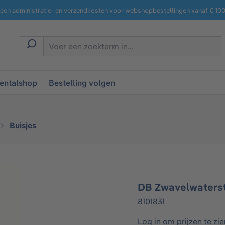
een administratie- en verzendkosten voor webshopbestellingen vanaf € 100,
entalshop
Bestelling volgen
Buisjes
DB Zwavelwatersto
8101831
Log in om prijzen te zie