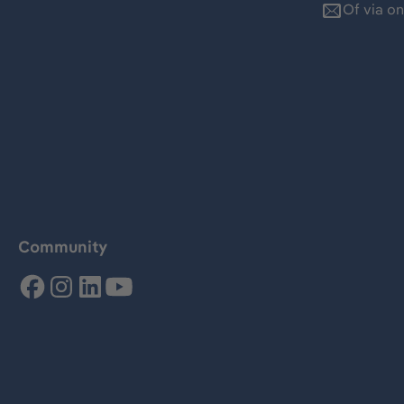
Of via o
Community