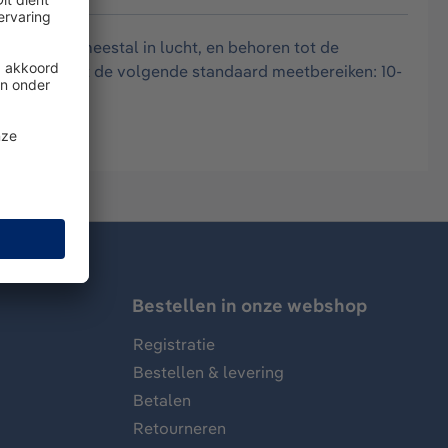
rosolen, meestal in lucht, en behoren tot de
tof en heeft de volgende standaard meetbereiken: 10-
Bestellen in onze webshop
Registratie
Bestellen & levering
Betalen
Retourneren