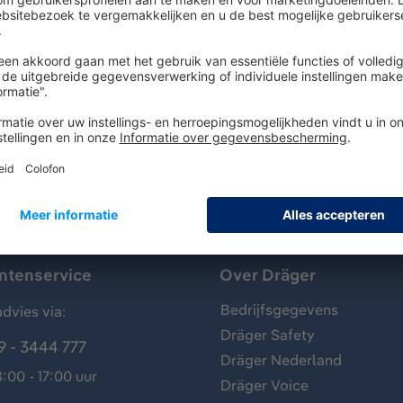
sjespomp gebruikt voor het meten van gassen, dampen en ae
ger-Tube wordt gebruikt voor de detectie van zwavelwaters
antenservice
Over Dräger
Bedrijfsgegevens
dvies via:
Dräger Safety
9 - 3444 777
Dräger Nederland
:00 - 17:00 uur
Dräger Voice