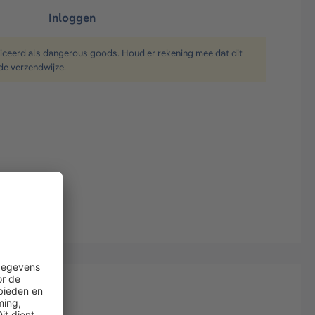
Inloggen
ficeerd als dangerous goods. Houd er rekening mee dat dit
de verzendwijze.