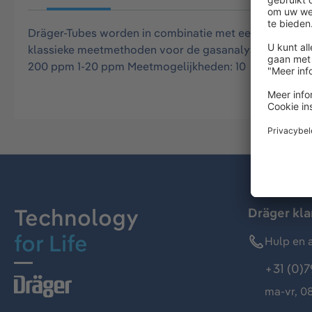
Dräger-Tubes worden in combinatie met een Dräger bui
klassieke meetmethoden voor de gasanalyse. Deze Drä
200 ppm 1-20 ppm Meetmogelijkheden: 10
Technology
Dräger kl
for Life
Hulp en a
+31 (0)7
ma-vr, 08