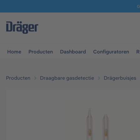
G
 naar de hoofdnavigatie
Ga naar navigatie B2B-platform
Home
Producten
Dashboard
Configuratoren
R
Producten
Draagbare gasdetectie
Drägerbuisjes
Afbeeldingengalerij overslaan