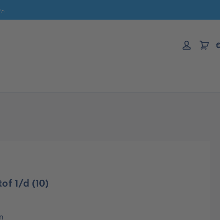
-.
€
f 1/d (10)
n