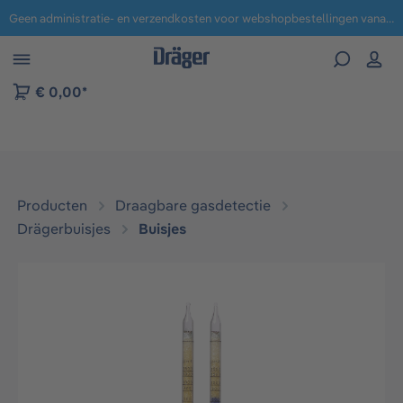
Geen administratie- en verzendkosten voor webshopbestellingen vanaf € 100,-.
 naar navigatie B2B-platform
€ 0,00*
Producten
Draagbare gasdetectie
Drägerbuisjes
Buisjes
Afbeeldingengalerij overslaan