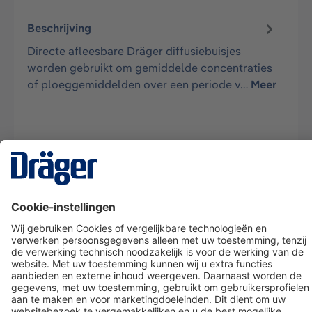
Beschrijving
Directe afleesbare Dräger diffusiebuisjes
worden gebruikt om gemiddelde concentraties
of ploeggemiddelden over een periode v…
Meer
Technology
for Life
Dräger klantenservice
Over Dräger