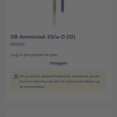
DB Ammoniak 20/a-D (10)
8101301
Log in om prijzen te zien
Inloggen
Dit product is geclassificeerd als dangerous goods.
Houd er rekening mee dat dit invloed kan hebben op
de verzendwijze.